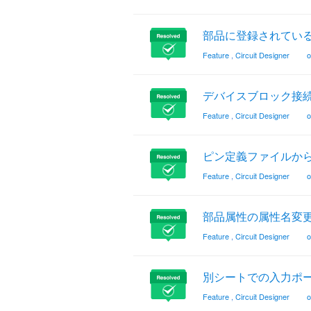
部品に登録されている筈の
Feature
,
Circuit Designer
o
デバイスブロック接
Feature
,
Circuit Designer
o
ピン定義ファイルか
Feature
,
Circuit Designer
o
部品属性の属性名変更
Feature
,
Circuit Designer
o
別シートでの入力ポー
Feature
,
Circuit Designer
o