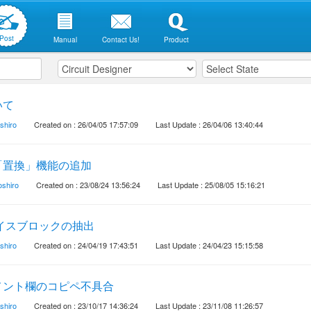
Post
Manual
Contact Us!
Product
いて
shiro
Created on : 26/04/05 17:57:09
Last Update : 26/04/06 13:40:44
「置換」機能の追加
oshiro
Created on : 23/08/24 13:56:24
Last Update : 25/08/05 15:16:21
バイスブロックの抽出
shiro
Created on : 24/04/19 17:43:51
Last Update : 24/04/23 15:15:58
メント欄のコピペ不具合
shiro
Created on : 23/10/17 14:36:24
Last Update : 23/11/08 11:26:57