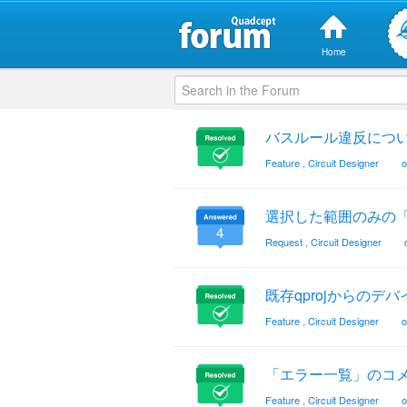
Home
バスルール違反につ
Feature
,
Circuit Designer
o
選択した範囲のみの
4
Request
,
Circuit Designer
既存qprojからのデ
Feature
,
Circuit Designer
o
「エラー一覧」のコ
Feature
,
Circuit Designer
o