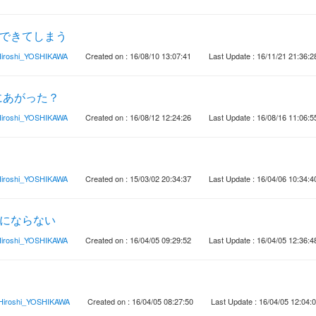
置できてしまう
iroshi_YOSHIKAWA
Created on : 16/08/10 13:07:41
Last Update : 16/11/21 21:36:2
にあがった？
iroshi_YOSHIKAWA
Created on : 16/08/12 12:24:26
Last Update : 16/08/16 11:06:5
iroshi_YOSHIKAWA
Created on : 15/03/02 20:34:37
Last Update : 16/04/06 10:34:4
ッチにならない
iroshi_YOSHIKAWA
Created on : 16/04/05 09:29:52
Last Update : 16/04/05 12:36:4
Hiroshi_YOSHIKAWA
Created on : 16/04/05 08:27:50
Last Update : 16/04/05 12:04: