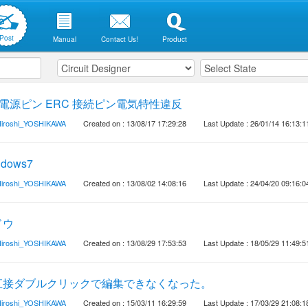
Post
Manual
Contact Us!
Product
- 電源ピン ERC 接続ピン電気特性違反
iroshi_YOSHIKAWA
Created on : 13/08/17 17:29:28
Last Update : 26/01/14 16:13:1
ows7
iroshi_YOSHIKAWA
Created on : 13/08/02 14:08:16
Last Update : 24/04/20 09:16:0
ドウ
iroshi_YOSHIKAWA
Created on : 13/08/29 17:53:53
Last Update : 18/05/29 11:49:5
直接ダブルクリックで編集できなくなった。
iroshi_YOSHIKAWA
Created on : 15/03/11 16:29:59
Last Update : 17/03/29 21:08:1