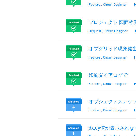
Feature
,
Circuit Designer
H
プロジェクト 図面枠
Request
,
Circuit Designer
オフグリッド現象発
Feature
,
Circuit Designer
H
印刷ダイアログで
Feature
,
Circuit Designer
H
オブジェクトスナッ
4
Feature
,
Circuit Designer
H
dx,dy値が表示され
1