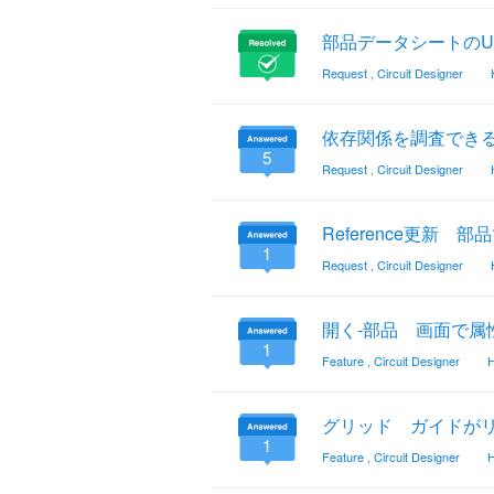
部品データシートのU
Request
,
Circuit Designer
依存関係を調査でき
5
Request
,
Circuit Designer
Reference更新 
1
Request
,
Circuit Designer
開く-部品 画面で属
1
Feature
,
Circuit Designer
H
グリッド ガイドが
1
Feature
,
Circuit Designer
H