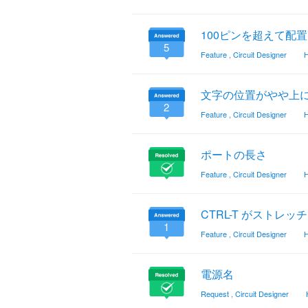
100ピンを超えて配
5
Feature
,
Circuit Designer
H
文字の位置がやや上
2
Feature
,
Circuit Designer
H
ポートの長さ
Feature
,
Circuit Designer
H
CTRL-T がストレ
1
Feature
,
Circuit Designer
H
電源名
Request
,
Circuit Designer