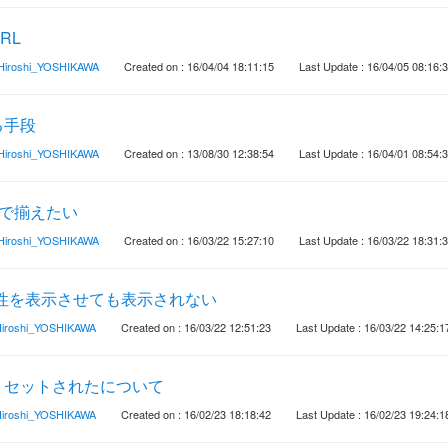
RL
Hiroshi_YOSHIKAWA
Created on : 16/04/04 18:11:15
Last Update : 16/04/05 08:16:
る手段
Hiroshi_YOSHIKAWA
Created on : 13/08/30 12:38:54
Last Update : 16/04/01 08:54:
部品で揃えたい
Hiroshi_YOSHIKAWA
Created on : 16/03/22 15:27:10
Last Update : 16/03/22 18:31:
性を表示させても表示されない
iroshi_YOSHIKAWA
Created on : 16/03/22 12:51:23
Last Update : 16/03/22 14:25:1
リセットされたについて
iroshi_YOSHIKAWA
Created on : 16/02/23 18:18:42
Last Update : 16/02/23 19:24:1