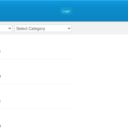
Login
1
4
1
8