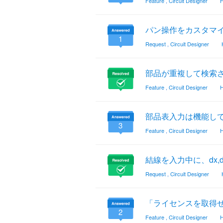
Feature
,
Circuit Designer
H
パン操作をカスタマ
1
Request
,
Circuit Designer
部品が重複して検索
Feature
,
Circuit Designer
H
部品表入力は機能し
3
Feature
,
Circuit Designer
H
結線を入力中に、dx
Request
,
Circuit Designer
「ライセンスを取得
2
Feature
,
Circuit Designer
H