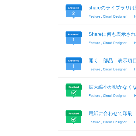
shareのライブラ
2
Feature
,
Circuit Designer
H
Shareに何も表示さ
1
Feature
,
Circuit Designer
H
開く 部品 表示項目設定 E
1
Feature
,
Circuit Designer
H
拡大縮小が効かなく
Feature
,
Circuit Designer
H
用紙に合わせて印刷
Feature
,
Circuit Designer
H