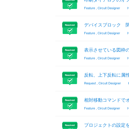
Feature
,
Circuit Designer
H
デバイスブロック 
Feature
,
Circuit Designer
H
表示させている図枠
Feature
,
Circuit Designer
H
反転、上下反転に属性
Request
,
Circuit Designer
相対移動コマンドで
Feature
,
Circuit Designer
H
プロジェクトの設定