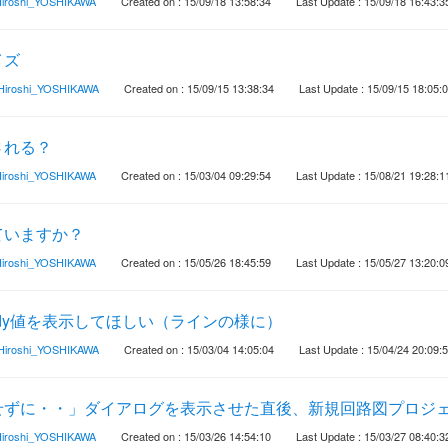
iroshi_YOSHIKAWA
Created on : 15/09/18 13:58:34
Last Update : 15/09/18 16:43:3
イズ
Hiroshi_YOSHIKAWA
Created on : 15/09/15 13:38:34
Last Update : 15/09/15 18:05:
される？
iroshi_YOSHIKAWA
Created on : 15/03/04 09:29:54
Last Update : 15/08/21 19:28:1
ていますか？
iroshi_YOSHIKAWA
Created on : 15/05/26 18:45:59
Last Update : 15/05/27 13:20:0
,dy値を表示してほしい（ラインの様に）
Hiroshi_YOSHIKAWA
Created on : 15/03/04 14:05:04
Last Update : 15/04/24 20:09:
せずに・・」ダイアログを表示させた直後、新規回路図プロジ
iroshi_YOSHIKAWA
Created on : 15/03/26 14:54:10
Last Update : 15/03/27 08:40:3