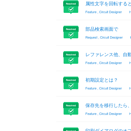
属性文字を回転する
Feature
,
Circuit Designer
H
部品検索画面で
Request
,
Circuit Designer
レファレンス他、自
Feature
,
Circuit Designer
H
初期設定とは？
Feature
,
Circuit Designer
H
保存先を移行したら
Feature
,
Circuit Designer
H
印刷ダイアログのオ