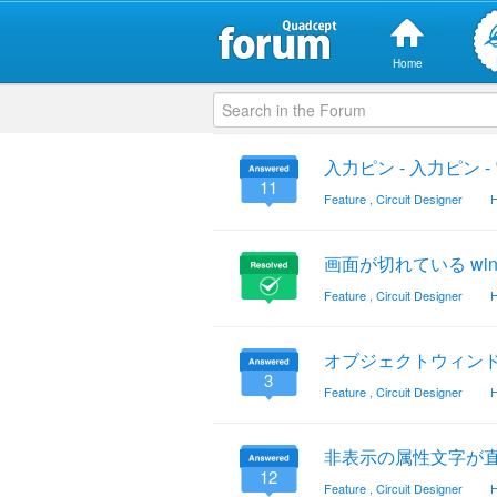
Home
入力ピン - 入力ピン 
11
Feature
,
Circuit Designer
H
画面が切れている wind
Feature
,
Circuit Designer
H
オブジェクトウィン
3
Feature
,
Circuit Designer
H
非表示の属性文字が
12
Feature
,
Circuit Designer
H