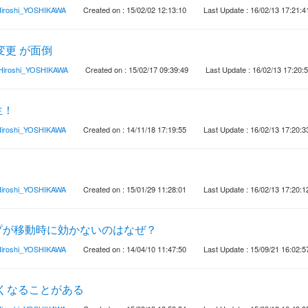
iroshi_YOSHIKAWA
Created on : 15/02/02 12:13:10
Last Update : 16/02/13 17:21:4
変更 が面倒
Hiroshi_YOSHIKAWA
Created on : 15/02/17 09:39:49
Last Update : 16/02/13 17:20:
生！
iroshi_YOSHIKAWA
Created on : 14/11/18 17:19:55
Last Update : 16/02/13 17:20:3
iroshi_YOSHIKAWA
Created on : 15/01/29 11:28:01
Last Update : 16/02/13 17:20:1
プが移動時に効かないのはなぜ？
iroshi_YOSHIKAWA
Created on : 14/04/10 11:47:50
Last Update : 15/09/21 16:02:5
なくなることがある