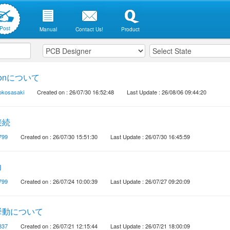
Post
Manual
Contact Us!
Product
tionについて
rokosasaki
Created on : 26/07/30 16:52:48
Last Update : 26/08/06 09:44:20
接続
799
Created on : 26/07/30 15:51:30
Last Update : 26/07/30 16:45:59
力
799
Created on : 26/07/24 10:00:39
Last Update : 26/07/27 09:20:09
挙動について
837
Created on : 26/07/21 12:15:44
Last Update : 26/07/21 18:00:09