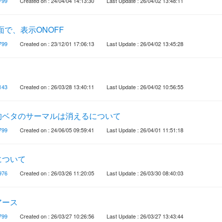
799
Created on : 24/04/04 14:13:30
Last Update : 26/04/02 13:48:11
面で、表示ONOFF
799
Created on : 23/12/01 17:06:13
Last Update : 26/04/02 13:45:28
143
Created on : 26/03/28 13:40:11
Last Update : 26/04/02 10:56:55
的ベタのサーマルは消えるについて
799
Created on : 24/06/05 09:59:41
Last Update : 26/04/01 11:51:18
について
976
Created on : 26/03/26 11:20:05
Last Update : 26/03/30 08:40:03
アース
799
Created on : 26/03/27 10:26:56
Last Update : 26/03/27 13:43:44