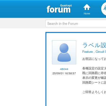
Home
ラベル
Feature
,
Circuit
お世話になって
各種設定の設定
48044
既に回路図に存
25/09/01 16:58:57
表示の変更が確
回路図シートに
ご回答よろしく