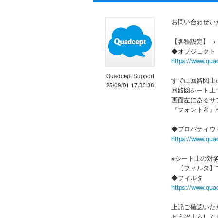
お問い合わせい
【各種設定】→
◆オブジェクト
https://www.qua
Quadcept Support
すでに回路図上
25/09/01 17:33:38
回路図シート上
画面左にあるサ
『フォント名』
◆プロパティウ
https://www.qua
※シート上の対
【フィルタ】で
◆フィルタ
https://www.qua
上記ご確認いた
どうぞよろしく