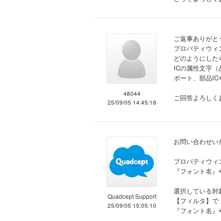
ご返事ありがと
プロパティウィ
どのようにした
ICの属性文字
ポート、部品I
48044
ご回答よろしく
25/09/05 14:45:18
お問い合わせい
プロパティウィ
『フォント名』や
選択している対
Quadcept Support
【フィルタ】で「
25/09/05 15:05:10
『フォント名』