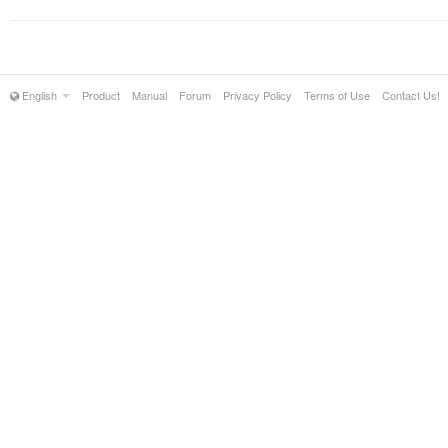
English
Product
Manual
Forum
Privacy Policy
Terms of Use
Contact Us!