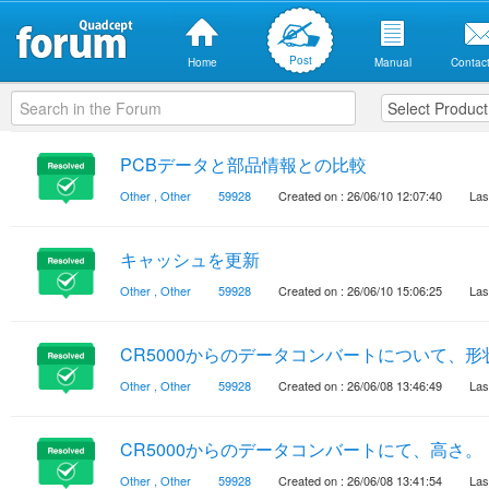
Post
Home
Manual
Contact
PCBデータと部品情報との比較
Other
,
Other
59928
Created on : 26/06/10 12:07:40
Las
キャッシュを更新
Other
,
Other
59928
Created on : 26/06/10 15:06:25
Las
CR5000からのデータコンバートについて、形
Other
,
Other
59928
Created on : 26/06/08 13:46:49
Las
CR5000からのデータコンバートにて、高さ。
Other
,
Other
59928
Created on : 26/06/08 13:41:54
Las