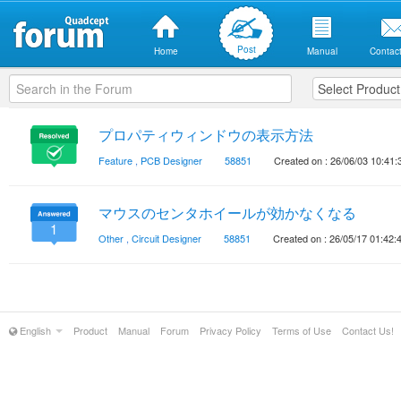
Post
Home
Manual
Contact
プロパティウィンドウの表示方法
Feature
,
PCB Designer
58851
Created on : 26/06/03 10:41:
マウスのセンタホイールが効かなくなる
1
Other
,
Circuit Designer
58851
Created on : 26/05/17 01:42:
English
Product
Manual
Forum
Privacy Policy
Terms of Use
Contact Us!