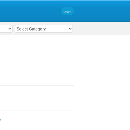
Login
い