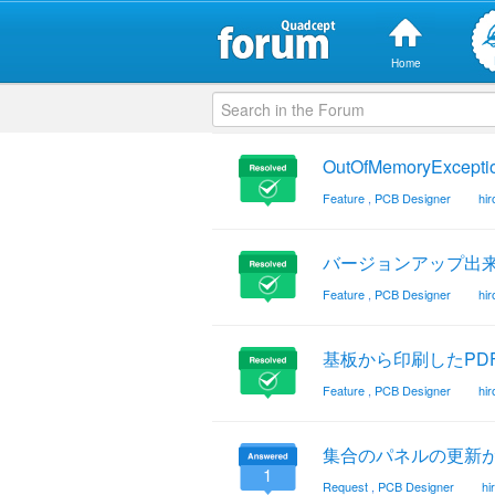
Home
OutOfMemoryExcep
Feature
,
PCB Designer
hi
バージョンアップ出
Feature
,
PCB Designer
hi
基板から印刷したPD
Feature
,
PCB Designer
hi
集合のパネルの更新
1
Request
,
PCB Designer
hi